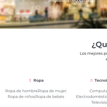
¡Registra tu negocio aquí!
¿Qu
Los mejores p
Ropa
Tecno
Ropa de hombre
Ropa de mujer
Computa
Ropa de niños
Ropa de bebés
Electrodomésti
Televisi