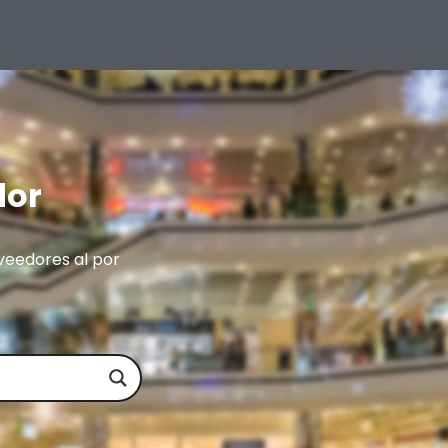
dor
veedores al por