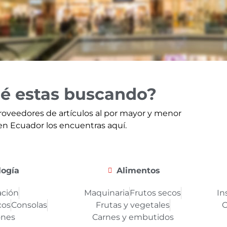
é estas buscando?
roveedores de artículos al por mayor y menor
en Ecuador los encuentras aquí.
logía
Alimentos
ción
Maquinaria
Frutos secos
In
cos
Consolas
Frutas y vegetales
O
ones
Carnes y embutidos